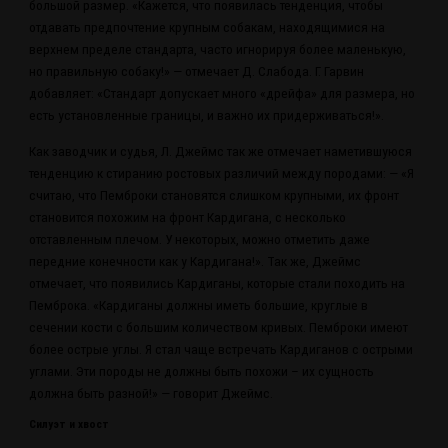
большой размер. «Кажется, что появилась тенденция, чтобы
отдавать предпочтение крупным собакам, находящимися на
верхнем пределе стандарта, часто игнорируя более маленькую,
но правильную собаку!» — отмечает Д. Слабода. Г. Гарвин
добавляет: «Стандарт допускает много «дрейфа» для размера, но
есть установленные границы, и важно их придерживаться!».
Как заводчик и судья, Л. Джеймс так же отмечает наметившуюся
тенденцию к стиранию ростовых различий между породами: — «Я
считаю, что Пемброки становятся слишком крупными, их фронт
становится похожим на фронт Кардигана, с несколько
отставленным плечом. У некоторых, можно отметить даже
передние конечности как у Кардигана!». Так же, Джеймс
отмечает, что появились Кардиганы, которые стали походить на
Пемброка. «Кардиганы должны иметь большие, круглые в
сечении кости с большим количеством кривых. Пемброки имеют
более острые углы. Я стал чаще встречать Кардиганов с острыми
углами. Эти породы не должны быть похожи – их сущность
должна быть разной!» — говорит Джеймс.
Силуэт и хвост