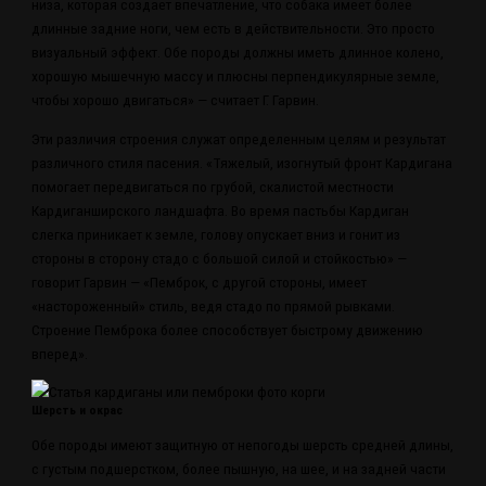
низа, которая создает впечатление, что собака имеет более
длинные задние ноги, чем есть в действительности. Это просто
визуальный эффект. Обе породы должны иметь длинное колено,
хорошую мышечную массу и плюсны перпендикулярные земле,
чтобы хорошо двигаться» — считает Г. Гарвин.
Эти различия строения служат определенным целям и результат
различного стиля пасения. «Тяжелый, изогнутый фронт Кардигана
помогает передвигаться по грубой, скалистой местности
Кардиганширского ландшафта. Во время пастьбы Кардиган
слегка приникает к земле, голову опускает вниз и гонит из
стороны в сторону стадо с большой силой и стойкостью» —
говорит Гарвин — «Пемброк, с другой стороны, имеет
«настороженный» стиль, ведя стадо по прямой рывками.
Строение Пемброка более способствует быстрому движению
вперед».
Шерсть и окрас
Обе породы имеют защитную от непогоды шерсть средней длины,
с густым подшерстком, более пышную, на шее, и на задней части