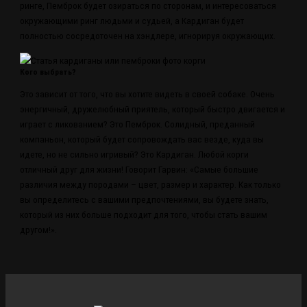
ринге, Пемброк будет озираться по сторонам, и интересоваться
окружающими ринг людьми и судьей, а Кардиган будет
полностью сосредоточен на хэндлере, игнорируя окружающих.
Кого выбрать?
Это зависит от того, что вы хотите видеть в своей собаке. Очень
энергичный, дружелюбный приятель, который быстро двигается и
играет с ликованием? Это Пемброк. Солидный, преданный
компаньон, который будет сопровождать вас везде, куда вы
идете, но не сильно игривый? Это Кардиган. Любой корги
отличный друг для жизни! Говорит Гарвин: «Самые большие
различия между породами – цвет, размер и характер. Как только
вы определитесь с вашими предпочтениями, вы будете знать,
который из них больше подходит для того, чтобы стать вашим
другом!».