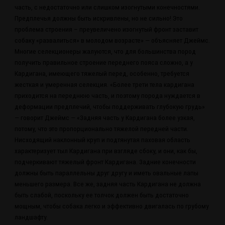
часть, с недостаточно или слишком изогнутыми конечностями.
Предплечья должны быть искривлены, но не сильно! Это
проблема строения – преувеличено изогнутый фронт заставит
собаку «развалиться» в молодом возрасте» — объясняет Джеймс.
Многие селекционеры жалуются, что для большинства пород
получить правильное строение переднего пояса сложно, а у
Кардигана, имеющего тяжелый перед, особенно, требуется
жесткая и умеренная селекция. «Более трети тела кардигана
приходится на переднюю часть, и поэтому порода нуждается в
деформации предплечий, чтобы поддерживать глубокую грудь»
— говорит Джеймс — «Задняя часть у Кардигана более узкая,
потому, что это пропорционально тяжелой передней части.
Нисходящий наклонный круп и подтянутая паховая область
характеризует тыл Кардигана при взгляде сбоку, и они, как бы,
подчеркивают тяжелый фронт Кардигана. Задние конечности
должны быть параллельны друг другу и иметь овальные лапы
меньшего размера. Все же, задняя часть Кардигана не должна
быть слабой, поскольку ее толчок должен быть достаточно
мощным, чтобы собака легко и эффективно двигалась по грубому
ландшафту.