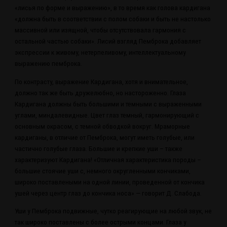
«лисья по форме и выражению», в то время как голова кардигана
«должна быть в соответствии с полом собаки и быть не настолько
массивной или изящной, чтобы отсутствовала гармония с
остальной частью собаки». Лисий взгляд Пемброка добавляет
экспрессии к живому, нетерпеливому, интеллектуальному
выражению пемброка.
По контрасту, выражение Кардигана, хотя и внимательное,
должно так же быть дружелюбно, но настороженно. Глаза
Кардигана должны быть большими и темными с выраженными
углами, миндалевидные. Цвет глаз темный, гармонирующий с
основным окрасом, с темной обводкой вокруг. Мраморные
кардиганы, в отличие от Пемброка, могут иметь голубые, или
частично голубые глаза. Большие и крепкие уши – также
характеризуют Кардигана! «Отличная характеристика породы –
большие стоячие уши с, немного округленными кончиками,
широко поставлеными на одной линии, проведенной от кончика
ушей через центр глаз до кончика носа» — говорит Д. Слабода.
Уши у Пемброка подвижные, чутко реагирующие на любой звук, не
так широко поставлены с более острыми концами. Глаза у