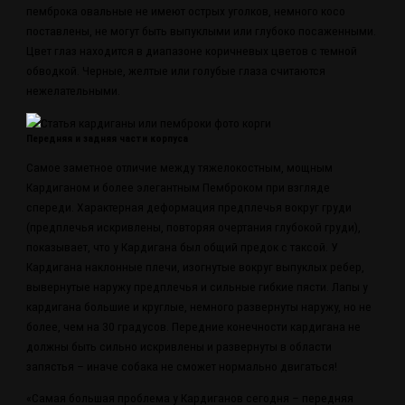
пемброка овальные не имеют острых уголков, немного косо
поставлены, не могут быть выпуклыми или глубоко посаженными.
Цвет глаз находится в диапазоне коричневых цветов с темной
обводкой. Черные, желтые или голубые глаза считаются
нежелательными.
Передняя и задняя части корпуса
Самое заметное отличие между тяжелокостным, мощным
Кардиганом и более элегантным Пемброком при взгляде
спереди. Характерная деформация предплечья вокруг груди
(предплечья искривлены, повторяя очертания глубокой груди),
показывает, что у Кардигана был общий предок с таксой. У
Кардигана наклонные плечи, изогнутые вокруг выпуклых ребер,
вывернутые наружу предплечья и сильные гибкие пясти. Лапы у
кардигана большие и круглые, немного развернуты наружу, но не
более, чем на 30 градусов. Передние конечности кардигана не
должны быть сильно искривлены и развернуты в области
запястья – иначе собака не сможет нормально двигаться!
«Самая большая проблема у Кардиганов сегодня – передняя