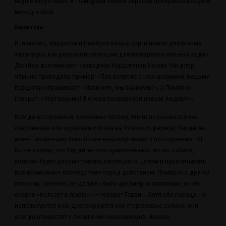
мерле отсутствует. И Пемброки любых окрасов прекрасно вяжутся
между собой.
Характеры
И, наконец, Кардиган и Пемброк вельш корги имеют различные
характеры, как результат селекции для их первоначальных задач.
Джеймс вспоминает: «заводчик Кардиганов Норма Чандлер
обычно приводила пример: «При встрече с незнакомыми людьми
Кардиган спрашивает: «Извините, мы знакомы?», а Пемброк
говорит: «Черт возьми! Я снова понравился новым людям!»».
Всегда осторожный, возможно потому, что использовался как
сторожевая или охранная собака на Уэльских фермах, Кардиган
имеет тенденцию быть более недоверчивым к посторонним. «Я
бы не сказал, что Кардиган «заторможенный», но это собака,
которая будет рассматривать ситуацию в целом и просчитывать
все возможные последствия перед действием. Пемброк с другой
стороны, конечно, не должен быть чрезмерно активным, но он
скорее «полезет в пекло»» — говорит Гарвин. Хотя обе породы не
используются и не дрессируются как сторожевые собаки, они
всегда оповестят о появлении незнакомцев. Анализ