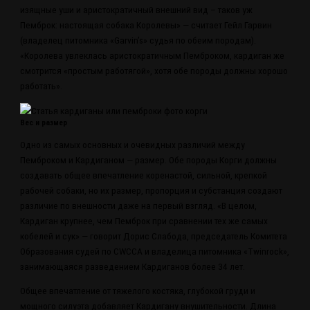
изящные уши и аристократичный внешний вид – таков уж
Пемброк: настоящая собака Королевы» — считает Гейл Гарвин
(владелец питомника «Garvin’s» судья по обеим породам).
«Королева увлеклась аристократичным Пемброком, кардиган же
смотрится «простым работягой», хотя обе породы должны хорошо
работать».
Вес и размер
Одно из самых основных и очевидных различий между
Пемброком и Кардиганом — размер. Обе породы Корги должны
создавать общее впечатление коренастой, сильной, крепкой
рабочей собаки, но их размер, пропорция и субстанция создают
различие по внешности даже на первый взгляд. «В целом,
Кардиган крупнее, чем Пемброк при сравнении тех же самых
кобелей и сук» — говорит Дорис Слабода, председатель Комитета
Образования судей по CWCCA и владелица питомника «Twinrock»,
занимающаяся разведением Кардиганов более 34 лет.
Общее впечатление от тяжелого костяка, глубокой груди и
мощного силуэта добавляет Кардигану внушительности. Длина