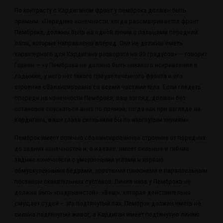
По контрасту с Кардиганом фронт у пемброка должен быть
прямым. «Передние конечности, когда рассматривается фронт
Пемброка, должны быть на одной линии с пальцами передней
лапы, которые направлены вперед. Они не должны иметь
характерного для Кардигана разворота на 30 градусов» — говорит
Гарвин — «у Пемброка не должно быть никакого искривления в
лодыжке, у него нет такого преувеличенного фронта и его
строение сбалансировано со всеми частями тела. Если глядеть
спереди на конечности Пемброка, ваш взгляд, должен без
остановок спускаться вниз по прямой, тогда как при взгляде на
Кардигана, ваши глаза скользили бы по изогнутым линиям».
Пемброк имеет отлично сбалансированное строение от передних
до задних конечностей и, в идеале, имеет сильные и гибкие
задние конечности с умеренными углами и хорошо
обмускуленными бедрами, короткими плюснами и параллельным
поставом скакательных суставов. Линия низа у Пемброка не
должна быть «подрывистой». «Вещь, которая действительно
смущает судей – это подтянутый пах. Пемброк должен иметь не
сильно подтянутый живот, а Кардиган имеет подтянутую линию