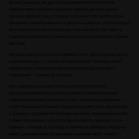
Кроме размеров, эти две породы различаются и силуэтом.
Пемброк имеет довольно длинную немного арочную шею и
прочную прямую спину. Стандарт описывает тело пемброка как
объемное, немного овальное и умеренно длинное. Глубокая грудь
не ставит под угрозу впечатление от прочности. В США хвост у
пемброка купируется (хотя некоторые собаки рождаются с куцым
хвостом).
Кардиган имеет более узкую заднюю часть, явно подтянутый пах
и наклонный круп, с низким поставом хвоста. «Пемброк имеет
прямой круп, и это важное различие между Кардиганом, и
Пемброком» — говорит Д. Слабода.
Шея у кардигана должна быть длиной и мускулистой,
пропорциональной телу и переходящей в соответствующие
сильные и мускулистые плечи и тело с выпуклыми ребрами и
четко обозначенной талией. «Кардиган должен быть коренастым
и длинным, создавая впечатление красивой, мощной маленькой
собаки, способной к скорости и выносливости, крепким, но не
грубым» — говорит Д. Слабода. В отличие от пемброка, кардиган
имеет длинный низко посаженный и широкий хвост. «Хвост