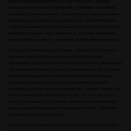
окрасов среди пастушьих пород, включая окрасы, которые
никогда не встречаются у Пемброков – тигровый и блю-мерле.
Стандарт Кардигана отмечает: «Белый цвет на голове не должен
преобладать и не должен быть вокруг глаз». Объясняет Гарвин:
«Кардиганы имеют больше допустимого белого, и в целом белого
может быть больше, чем у Пемброка. Но, в случае, если белый
цвет является основным – это должно дисквалифицироваться».
Еще одно различие между породами – подбор пар по окрасу. В
настоящее время Этический кодекс CWCCA запрещает
смешивание окрасов. «Было большое обсуждение в рамках клуба
при принятии Этического кодекса о смешении окрасов. Согласно
Этическому кодексу вы не можете производить вязки между
партнерами разных окрасов, и это ограничивает варианты
генофонда для некоторых селекционеров» — говорит Гарвин. Это
не относится к окрасу блю-мерле, потому, что это окрас несет в
себе рецессивный ген, который в гомозиготном состоянии при
вязке родителей одного окраса приводит к слепоте, глухоте или
нежизнеспособности потомства.
Это не касается Пемброков, поскольку у этой породы окрас блю-