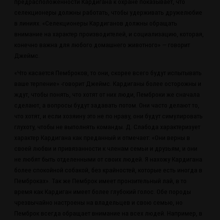
предрасположенности Кардигана к охране показывает, что
селекционеры должны работать, чтобы удерживать дружелюбие
в линиях. «Селекционеры Кардиганов должны обращать
внимание на характер производителей, и социализацию, которая,
конечно важна для любого домашнего животного» — говорит
Джеймс.
«Что касается Пемброков, то они, скорее всего будут испытывать
ваше терпение» -говорит Джеймс. Кардиганы более осторожны и
ждут, чтобы понять, что хотят от них люди, Пемброки же сначала
сделают, а вопросы будут задавать потом. Они часто делают то,
что хотят, и если хозяину это не по нраву, они будут симулировать
глухоту, чтобы не выполнять команды. Д. Слабода характеризует
характер Кардигана как преданный и отмечает: «Они верны в
своей любви и привязанности к членам семьи и друзьям, и они
не любят быть отделенными от своих людей. Я нахожу Кардигана
более спокойной собакой, без крайностей, которые есть иногда в
Пемброках». Так же Пемброк имеет пронзительный лай, в то
время как Кардиган имеет более глубокий голос. Обе породы
чрезвычайно настроены на владельцев и свою семью, но
Пемброк всегда обращает внимание на всех людей. Например, в