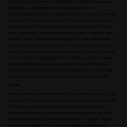
должен опускаться ниже скакательного сустава и быть хорошо
оброслым» — добавляет она. Хвост кардигана – его
отличительная особенность и одна из причин, по которой знатоки
и выбирают эту породу, против тех, кто выбирает пемброка из-за
его куцего хвоста! «Я люблю длинный и широкий хвост, потому,
что это характерно для вельш корги кардигана» — говорит Гейл
Гарвин, — «Хвост может много рассказать об эмоциях собаки, к
тому же он используется как руль и баланс при работе, конечно,
он не должен быть свернутым в кольцо, как у шпица». Несмотря
на то, что много людей предпочитают собаку с хвостом, Гарвин
поддерживает людей, отдающих предпочтение бесхвостым
собакам: «Я люблю хвост, люблю выразительную и счастливую
собаку, но Пемброк настолько же симпатичен и без хвоста!»
Голова
Более легкокостный Пемброк имеет более легкую голову, однако
пропорции головы у этих двух пород должны быть одинаковыми!
«Обе породы должны иметь пропорции, приблизительно 5
(голова) к 3 (морда), но поскольку Пемброк меньше и не такой
крепкий, визуально голова кажется меньше» — говорит Гарвин.
Согласно стандарту PWCCA, голова Пемброка должна быть