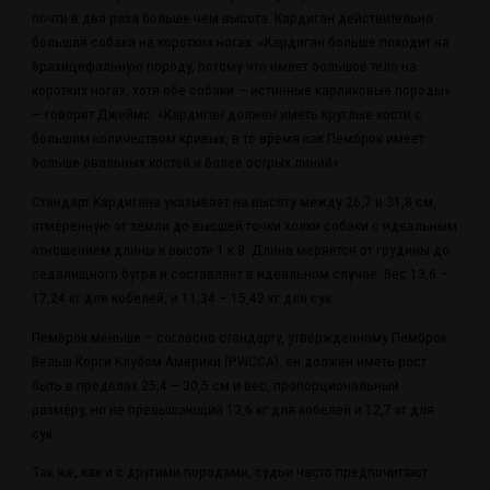
почти в два раза больше чем высота. Кардиган действительно
большая собака на коротких ногах. «Кардиган больше походит на
брахицефальную породу, потому что имеет большое тело на
коротких ногах, хотя обе собаки — истинные карликовые породы»
— говорит Джеймс. «Кардиган должен иметь круглые кости с
большим количеством кривых, в то время как Пемброк имеет
больше овальных костей и более острых линий».
Стандарт Кардигана указывает на высоту между 26,7 и 31,8 см,
отмеренную от земли до высшей точки холки собаки с идеальным
отношением длины к высоте 1 к 8. Длина меряется от грудины до
седалищного бугра и составляет в идеальном случае. Вес 13,6 –
17,24 кг для кобелей, и 11,34 – 15,42 кг для сук.
Пемброк меньше – согласно стандарту, утвержденному Пемброк
Вельш Корги Клубом Америки (PWCCA), он должен иметь рост
быть в пределах 25,4 – 30,5 см и вес, пропорциональный
размеру, но не превышающий 13,6 кг для кобелей и 12,7 кг для
сук.
Так же, как и с другими породами, судьи часто предпочитают