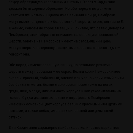
бедер образующую «воротник» и «штаны». Хвост у Кардигана
должен быть хорошо оброслым. Но обе породы не должны
казаться пушистыми. Однако из-за влияния шпица, Пемброки
могут иметь тенденцию к более мягкой шерсти, но это, согласно Л.
Джеймс, совсем не хорошая вещь. «Я считаю, что селекционерам
Пемброков, стоит обратить внимание на селекцию правильной
шерсти. Многие из Пемброков имеют на сегодняшний день
мягкую шерсть, потерявшую защитные качества от непогоды» —
говорит она.
Обе породы имеют сезонную линьку, но реальное различие
шерсти между породами – ее окрас. Вельш корги Пемброк имеет
окрасы: красный, соболиный, олений или черно-коричневый с или
без белых отметин. Белые маркировки приемлемы на ногах,
груди, шее, морде, нижней части корпуса и как узкое «пламя» на
голове. Судьи должны выявлять и штрафовать Пемброков
имеющих основной цвет корпуса белый с красными или другими
пятнами, а также собак, имеющих синеватый или дымчатый
оттенок.
Для Кардиганов характерно наибольшее количество вариантов