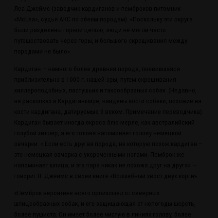
Леа Джеймс (заводчик кардиганов и пемброков питомник
«McLea», судья АКС по обеим породам). «Поскольку эти округа
были разделены горной цепью, люди не могли часто
путешествовать через горы, и большого скрещивания между
породами не было».
Кардиган — намного более древняя порода, появившаяся
приблизительно в 1000 г. нашей эры, путем скрещивания
хиллероподобных, пастушьих и таксообразных собак. (Недавно,
на раскопках в Кардиганшире, найдены кости собаки, похожие на
кости кардигана, датируемые 9 веком. Примечание переводчика).
Кардиган бывает иногда окраса блю-мерле, как австралийский
голубой хиллер, а его голова напоминает голову немецкой
овчарки. « Если есть другая порода, на которую похож кардиган –
это немецкая овчарка с укороченными ногами. Пемброк же
напоминает шпица, и эта пара никак не похожа друг на друга» —
говорит Л. Джеймс в своей книге «Волшебный хвост двух корги».
«Пемброк вероятнее всего произошел от северных
шпицеобразных собак, и его защищающая от непогоды шерсть,
более пушиста. Он имеет более чистую в линиях голову, более