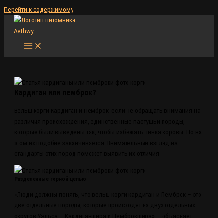
Перейти к содержимому
Кардиган или пемброк?
Вельш корги Кардиган и Пемброк, если не обращать внимания на
различия происхождения, единственные пастушьи породы,
которые были выведены так, чтобы избежать пинка коровы. Но на
этом их подобие заканчивается. Внимательный взгляд на
стандарты этих пород поможет выявить их отличия
Разделенные горной цепью
«Люди должны понять, что вельш корги кардиган и Пемброк – это
две отдельные породы, которые происходят из двух отдельных
округов Уэльса – Кардиганшира и Пемброкшира» — объясняет